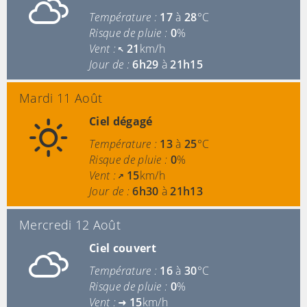
Température :
17
à
28
°C
Risque de pluie :
0
%
Vent :
21
km/h
Jour de :
6h29
à
21h15
Mardi 11 Août
Ciel dégagé
Température :
13
à
25
°C
Risque de pluie :
0
%
Vent :
15
km/h
Jour de :
6h30
à
21h13
Mercredi 12 Août
Ciel couvert
Température :
16
à
30
°C
Risque de pluie :
0
%
Vent :
15
km/h