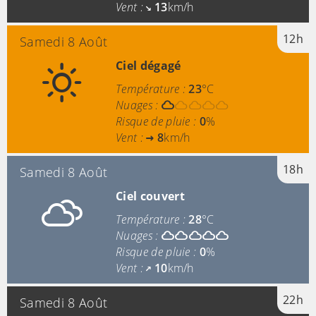
Vent :
13
km/h
12h
Samedi 8 Août
Ciel dégagé
Température :
23
°C
Nuages :
Risque de pluie :
0
%
Vent :
8
km/h
18h
Samedi 8 Août
Ciel couvert
Température :
28
°C
Nuages :
Risque de pluie :
0
%
Vent :
10
km/h
22h
Samedi 8 Août