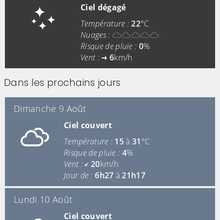
Ciel dégagé
Température :
22
°C
Nuages :
Risque de pluie :
0
%
Vent :
6
km/h
Dans les prochains jours
Dimanche 9 Août
Ciel couvert
Température :
15
à
31
°C
Risque de pluie :
4
%
Vent :
20
km/h
Jour de :
6h27
à
21h17
Lundi 10 Août
Ciel couvert