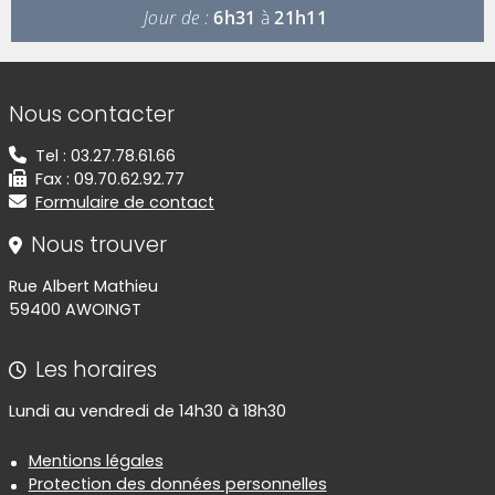
Jour de :
6h31
à
21h11
Informations de contact
Nous contacter
Tel : 03.27.78.61.66
Fax : 09.70.62.92.77
Formulaire de contact
Nous trouver
Rue Albert Mathieu
59400 AWOINGT
Les horaires
Lundi au vendredi de 14h30 à 18h30
Informations réglementaires
Mentions légales
Protection des données personnelles